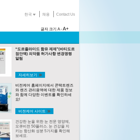
한국
채용
Contact Us
A+
글자 크기
A -
“도르졸라미드 함유 제제”(바티도르
점안액) 의약품 허가사항 변경명령
알림
자세히보기
비전케어 홈페이지에서 콘택트렌즈
와 렌즈 관리용액에 대한 제품 정보
와 함께 다양한 이벤트를 확인하세
요!
비젼케어 사이트
건강한 눈을 위한 눈 전문 영양제,
오큐비전 50플러스. 눈 건강을 지
키는 항산화 성분 5가지를 확인해
보세요.