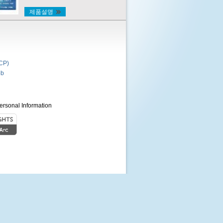
제품설명
P)
b
ersonal Information