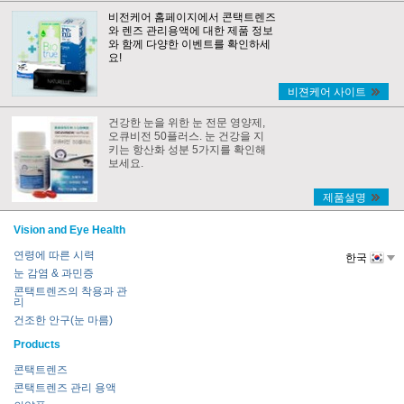
비전케어 홈페이지에서 콘택트렌즈
와 렌즈 관리용액에 대한 제품 정보
와 함께 다양한 이벤트를 확인하세
요!
비젼케어 사이트
건강한 눈을 위한 눈 전문 영양제,
오큐비전 50플러스. 눈 건강을 지
키는 항산화 성분 5가지를 확인해
보세요.
제품설명
Vision and Eye Health
연령에 따른 시력
한국
눈 감염 & 과민증
콘택트렌즈의 착용과 관
리
건조한 안구(눈 마름)
Products
콘택트렌즈
콘택트렌즈 관리 용액