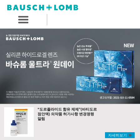
“도르졸라미드 함유 제제”(바티도르
점안액) 의약품 허가사항 변경명령
알림
자세히보기