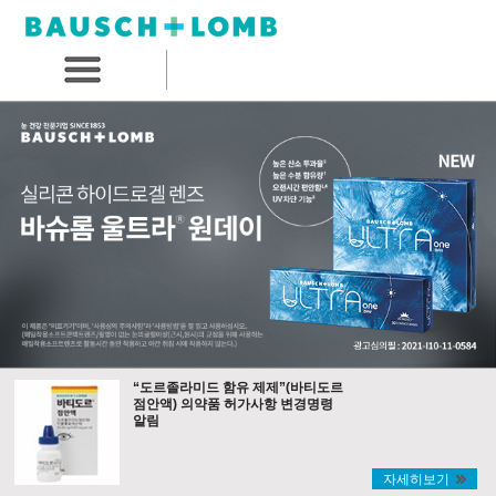
“도르졸라미드 함유 제제”(바티도르
점안액) 의약품 허가사항 변경명령
알림
자세히보기