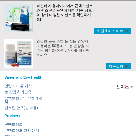
비전케어 홈페이지에서 콘택트렌즈
와 렌즈 관리용액에 대한 제품 정보
와 함께 다양한 이벤트를 확인하세
요!
비젼케어 사이트
건강한 눈을 위한 눈 전문 영양제,
오큐비전 50플러스. 눈 건강을 지
키는 항산화 성분 5가지를 확인해
보세요.
제품설명
Vision and Eye Health
연령에 따른 시력
한국
눈 감염 & 과민증
콘택트렌즈의 착용과 관
리
건조한 안구(눈 마름)
Products
콘택트렌즈
콘택트렌즈 관리 용액