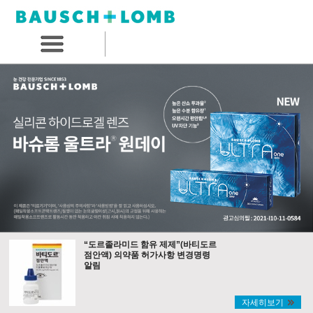
“도르졸라미드 함유 제제”(바티도르
점안액) 의약품 허가사항 변경명령
알림
자세히보기