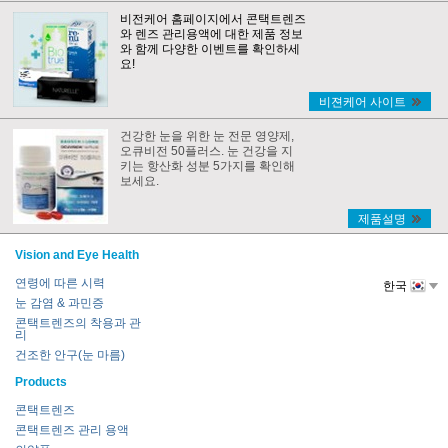
비전케어 홈페이지에서 콘택트렌즈
와 렌즈 관리용액에 대한 제품 정보
와 함께 다양한 이벤트를 확인하세
요!
비젼케어 사이트
건강한 눈을 위한 눈 전문 영양제,
오큐비전 50플러스. 눈 건강을 지
키는 항산화 성분 5가지를 확인해
보세요.
제품설명
Vision and Eye Health
연령에 따른 시력
한국
눈 감염 & 과민증
콘택트렌즈의 착용과 관
리
건조한 안구(눈 마름)
Products
콘택트렌즈
콘택트렌즈 관리 용액