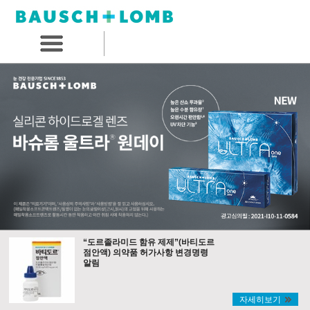
“도르졸라미드 함유 제제”(바티도르
점안액) 의약품 허가사항 변경명령
알림
자세히보기