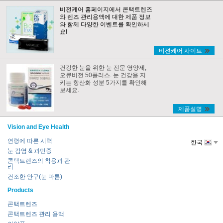
비전케어 홈페이지에서 콘택트렌즈
와 렌즈 관리용액에 대한 제품 정보
와 함께 다양한 이벤트를 확인하세
요!
비젼케어 사이트
건강한 눈을 위한 눈 전문 영양제,
오큐비전 50플러스. 눈 건강을 지
키는 항산화 성분 5가지를 확인해
보세요.
제품설명
Vision and Eye Health
연령에 따른 시력
한국
눈 감염 & 과민증
콘택트렌즈의 착용과 관
리
건조한 안구(눈 마름)
Products
콘택트렌즈
콘택트렌즈 관리 용액