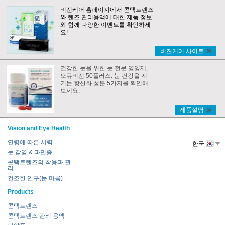
비전케어 홈페이지에서 콘택트렌즈
와 렌즈 관리용액에 대한 제품 정보
와 함께 다양한 이벤트를 확인하세
요!
비젼케어 사이트
건강한 눈을 위한 눈 전문 영양제,
오큐비전 50플러스. 눈 건강을 지
키는 항산화 성분 5가지를 확인해
보세요.
제품설명
Vision and Eye Health
연령에 따른 시력
한국
눈 감염 & 과민증
콘택트렌즈의 착용과 관
리
건조한 안구(눈 마름)
Products
콘택트렌즈
콘택트렌즈 관리 용액