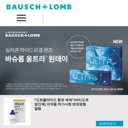
“도르졸라미드 함유 제제”(바티도르
점안액) 의약품 허가사항 변경명령
알림
자세히보기