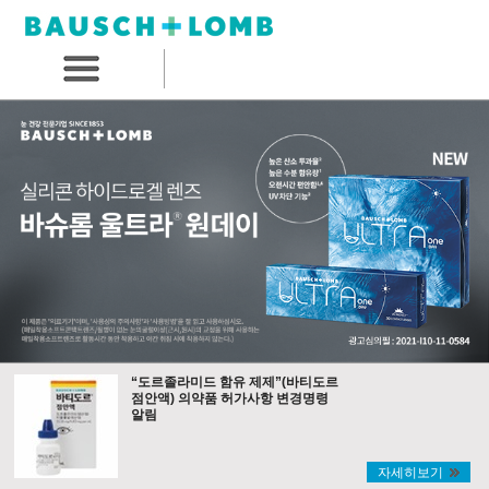
“도르졸라미드 함유 제제”(바티도르
점안액) 의약품 허가사항 변경명령
알림
자세히보기