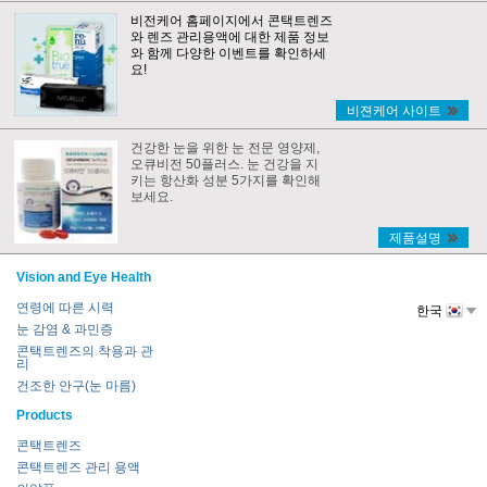
비전케어 홈페이지에서 콘택트렌즈
와 렌즈 관리용액에 대한 제품 정보
와 함께 다양한 이벤트를 확인하세
요!
비젼케어 사이트
건강한 눈을 위한 눈 전문 영양제,
오큐비전 50플러스. 눈 건강을 지
키는 항산화 성분 5가지를 확인해
보세요.
제품설명
Vision and Eye Health
연령에 따른 시력
한국
눈 감염 & 과민증
콘택트렌즈의 착용과 관
리
건조한 안구(눈 마름)
Products
콘택트렌즈
콘택트렌즈 관리 용액