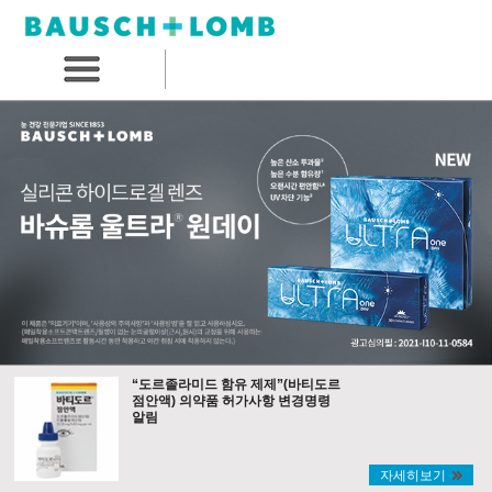
“도르졸라미드 함유 제제”(바티도르
점안액) 의약품 허가사항 변경명령
알림
자세히보기