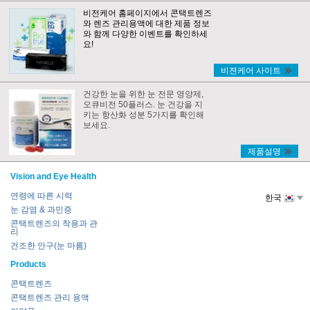
비전케어 홈페이지에서 콘택트렌즈
와 렌즈 관리용액에 대한 제품 정보
와 함께 다양한 이벤트를 확인하세
요!
비젼케어 사이트
건강한 눈을 위한 눈 전문 영양제,
오큐비전 50플러스. 눈 건강을 지
키는 항산화 성분 5가지를 확인해
보세요.
제품설명
Vision and Eye Health
연령에 따른 시력
한국
눈 감염 & 과민증
콘택트렌즈의 착용과 관
리
건조한 안구(눈 마름)
Products
콘택트렌즈
콘택트렌즈 관리 용액