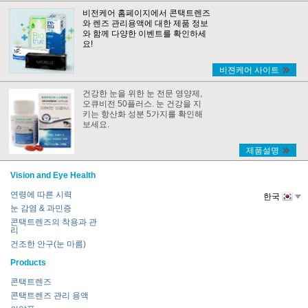
비전케어 홈페이지에서 콘택트렌즈
와 렌즈 관리용액에 대한 제품 정보
와 함께 다양한 이벤트를 확인하세
요!
비젼케어 사이트
건강한 눈을 위한 눈 전문 영양제,
오큐비전 50플러스. 눈 건강을 지
키는 항산화 성분 5가지를 확인해
보세요.
제품설명
Vision and Eye Health
연령에 따른 시력
한국
눈 감염 & 과민증
콘택트렌즈의 착용과 관
리
건조한 안구(눈 마름)
Products
콘택트렌즈
콘택트렌즈 관리 용액