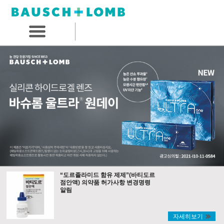
“도르졸라미드 함유 제제”(바티도르
점안액) 의약품 허가사항 변경명령
알림
자세히보기