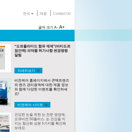
한국
채용
Contact Us
A+
글자 크기
A -
“도르졸라미드 함유 제제”(바티도르
점안액) 의약품 허가사항 변경명령
알림
자세히보기
비전케어 홈페이지에서 콘택트렌즈
와 렌즈 관리용액에 대한 제품 정보
와 함께 다양한 이벤트를 확인하세
요!
비젼케어 사이트
건강한 눈을 위한 눈 전문 영양제,
오큐비전 50플러스. 눈 건강을 지
키는 항산화 성분 5가지를 확인해
보세요.