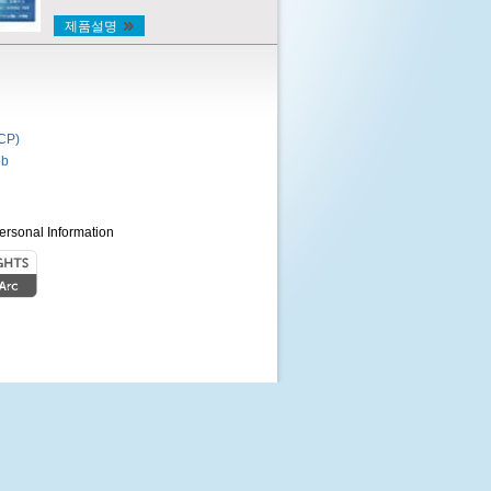
제품설명
P)
b
ersonal Information