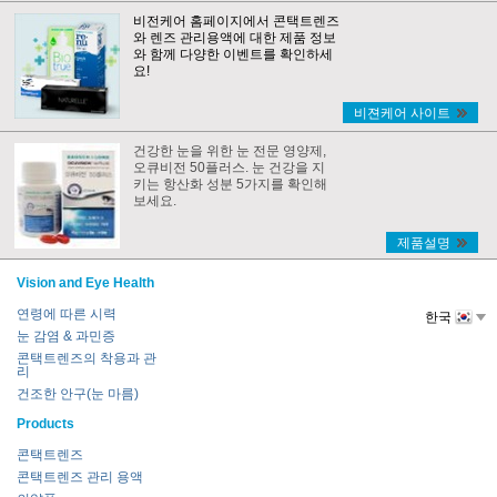
비전케어 홈페이지에서 콘택트렌즈
와 렌즈 관리용액에 대한 제품 정보
와 함께 다양한 이벤트를 확인하세
요!
비젼케어 사이트
건강한 눈을 위한 눈 전문 영양제,
오큐비전 50플러스. 눈 건강을 지
키는 항산화 성분 5가지를 확인해
보세요.
제품설명
Vision and Eye Health
연령에 따른 시력
한국
눈 감염 & 과민증
콘택트렌즈의 착용과 관
리
건조한 안구(눈 마름)
Products
콘택트렌즈
콘택트렌즈 관리 용액