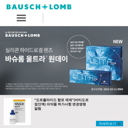
“도르졸라미드 함유 제제”(바티도르
점안액) 의약품 허가사항 변경명령
알림
자세히보기