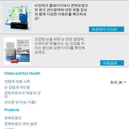
비전케어 홈페이지에서 콘택트렌즈
와 렌즈 관리용액에 대한 제품 정보
와 함께 다양한 이벤트를 확인하세
요!
비젼케어 사이트
건강한 눈을 위한 눈 전문 영양제,
오큐비전 50플러스. 눈 건강을 지
키는 항산화 성분 5가지를 확인해
보세요.
제품설명
Vision and Eye Health
연령에 따른 시력
한국
눈 감염 & 과민증
콘택트렌즈의 착용과 관
리
건조한 안구(눈 마름)
Products
콘택트렌즈
콘택트렌즈 관리 용액