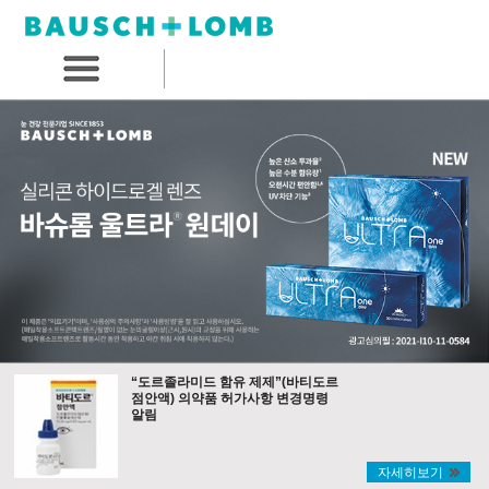
“도르졸라미드 함유 제제”(바티도르
점안액) 의약품 허가사항 변경명령
알림
자세히보기