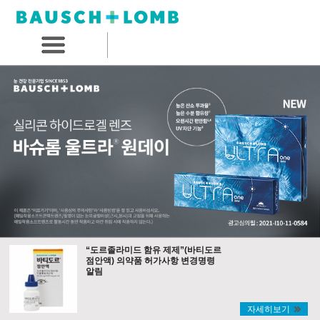
“도르졸라미드 함유 제제”(바티도르
점안액) 의약품 허가사항 변경명령
알림
자세히보기