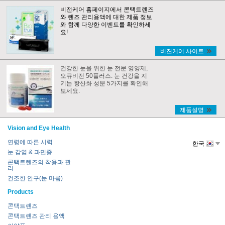
비전케어 홈페이지에서 콘택트렌즈
와 렌즈 관리용액에 대한 제품 정보
와 함께 다양한 이벤트를 확인하세
요!
비젼케어 사이트
건강한 눈을 위한 눈 전문 영양제,
오큐비전 50플러스. 눈 건강을 지
키는 항산화 성분 5가지를 확인해
보세요.
제품설명
Vision and Eye Health
연령에 따른 시력
한국
눈 감염 & 과민증
콘택트렌즈의 착용과 관
리
건조한 안구(눈 마름)
Products
콘택트렌즈
콘택트렌즈 관리 용액