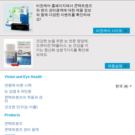
비전케어 홈페이지에서 콘택트렌즈
와 렌즈 관리용액에 대한 제품 정보
와 함께 다양한 이벤트를 확인하세
요!
비젼케어 사이트
건강한 눈을 위한 눈 전문 영양제,
오큐비전 50플러스. 눈 건강을 지
키는 항산화 성분 5가지를 확인해
보세요.
제품설명
Vision and Eye Health
연령에 따른 시력
한국
눈 감염 & 과민증
콘택트렌즈의 착용과 관
리
건조한 안구(눈 마름)
Products
콘택트렌즈
콘택트렌즈 관리 용액