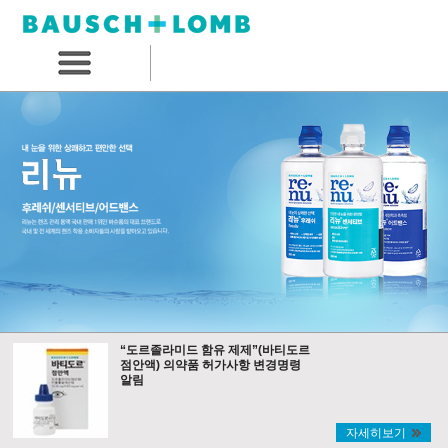
“도르졸라미드 함유 제제”(바티도르
점안액) 의약품 허가사항 변경명령
알림
자세히보기