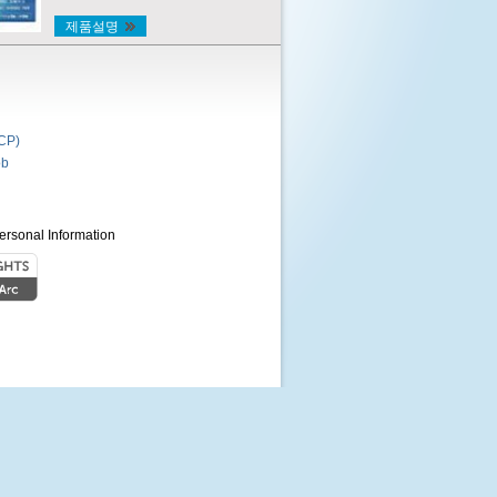
제품설명
P)
b
ersonal Information