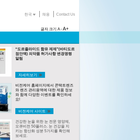
한국
채용
Contact Us
A+
글자 크기
A -
“도르졸라미드 함유 제제”(바티도르
점안액) 의약품 허가사항 변경명령
알림
자세히보기
비전케어 홈페이지에서 콘택트렌즈
와 렌즈 관리용액에 대한 제품 정보
와 함께 다양한 이벤트를 확인하세
요!
비젼케어 사이트
건강한 눈을 위한 눈 전문 영양제,
오큐비전 50플러스. 눈 건강을 지
키는 항산화 성분 5가지를 확인해
보세요.