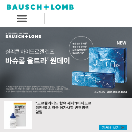
“도르졸라미드 함유 제제”(바티도르
점안액) 의약품 허가사항 변경명령
알림
자세히보기