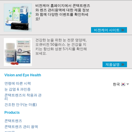
비전케어 홈페이지에서 콘택트렌즈
와 렌즈 관리용액에 대한 제품 정보
와 함께 다양한 이벤트를 확인하세
요!
비젼케어 사이트
건강한 눈을 위한 눈 전문 영양제,
오큐비전 50플러스. 눈 건강을 지
키는 항산화 성분 5가지를 확인해
보세요.
제품설명
Vision and Eye Health
연령에 따른 시력
한국
눈 감염 & 과민증
콘택트렌즈의 착용과 관
리
건조한 안구(눈 마름)
Products
콘택트렌즈
콘택트렌즈 관리 용액