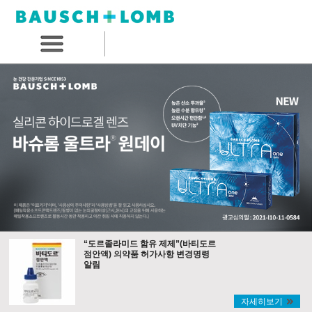
“도르졸라미드 함유 제제”(바티도르
점안액) 의약품 허가사항 변경명령
알림
자세히보기