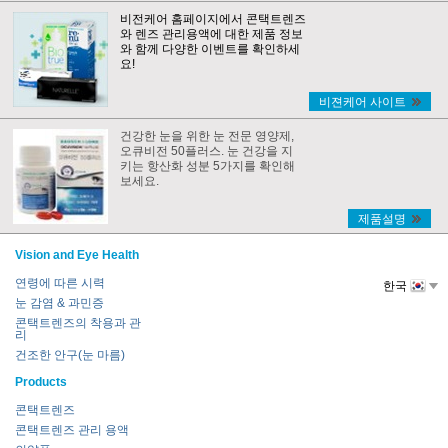
비전케어 홈페이지에서 콘택트렌즈
와 렌즈 관리용액에 대한 제품 정보
와 함께 다양한 이벤트를 확인하세
요!
비젼케어 사이트
건강한 눈을 위한 눈 전문 영양제,
오큐비전 50플러스. 눈 건강을 지
키는 항산화 성분 5가지를 확인해
보세요.
제품설명
Vision and Eye Health
연령에 따른 시력
한국
눈 감염 & 과민증
콘택트렌즈의 착용과 관
리
건조한 안구(눈 마름)
Products
콘택트렌즈
콘택트렌즈 관리 용액