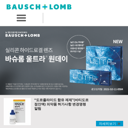
“도르졸라미드 함유 제제”(바티도르
점안액) 의약품 허가사항 변경명령
알림
자세히보기