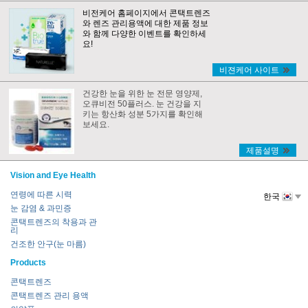
비전케어 홈페이지에서 콘택트렌즈
와 렌즈 관리용액에 대한 제품 정보
와 함께 다양한 이벤트를 확인하세
요!
비젼케어 사이트
건강한 눈을 위한 눈 전문 영양제,
오큐비전 50플러스. 눈 건강을 지
키는 항산화 성분 5가지를 확인해
보세요.
제품설명
Vision and Eye Health
연령에 따른 시력
한국
눈 감염 & 과민증
콘택트렌즈의 착용과 관
리
건조한 안구(눈 마름)
Products
콘택트렌즈
콘택트렌즈 관리 용액