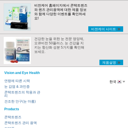
비전케어 홈페이지에서 콘택트렌즈
와 렌즈 관리용액에 대한 제품 정보
와 함께 다양한 이벤트를 확인하세
요!
비젼케어 사이트
건강한 눈을 위한 눈 전문 영양제,
오큐비전 50플러스. 눈 건강을 지
키는 항산화 성분 5가지를 확인해
보세요.
제품설명
Vision and Eye Health
연령에 따른 시력
한국
눈 감염 & 과민증
콘택트렌즈의 착용과 관
리
건조한 안구(눈 마름)
Products
콘택트렌즈
콘택트렌즈 관리 용액