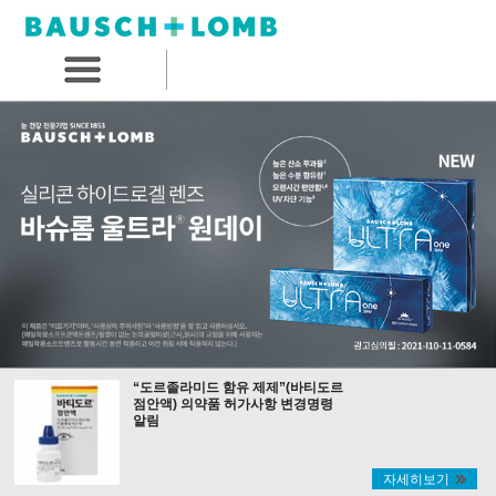
“도르졸라미드 함유 제제”(바티도르
점안액) 의약품 허가사항 변경명령
알림
자세히보기