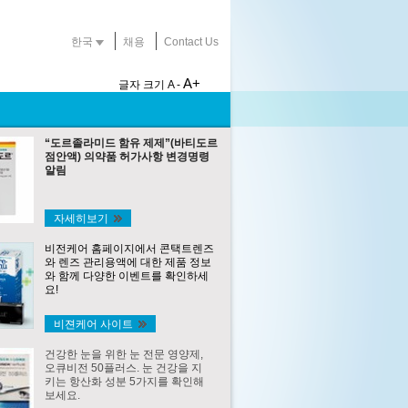
한국
채용
Contact Us
A+
글자 크기
A -
“도르졸라미드 함유 제제”(바티도르
점안액) 의약품 허가사항 변경명령
알림
자세히보기
비전케어 홈페이지에서 콘택트렌즈
와 렌즈 관리용액에 대한 제품 정보
와 함께 다양한 이벤트를 확인하세
요!
비젼케어 사이트
건강한 눈을 위한 눈 전문 영양제,
오큐비전 50플러스. 눈 건강을 지
키는 항산화 성분 5가지를 확인해
보세요.