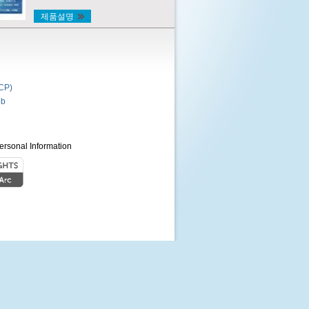
제품설명
P)
b
ersonal Information