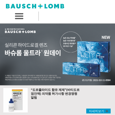
“도르졸라미드 함유 제제”(바티도르
점안액) 의약품 허가사항 변경명령
알림
자세히보기