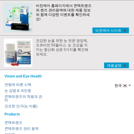
비전케어 홈페이지에서 콘택트렌즈
와 렌즈 관리용액에 대한 제품 정보
와 함께 다양한 이벤트를 확인하세
요!
비젼케어 사이트
건강한 눈을 위한 눈 전문 영양제,
오큐비전 50플러스. 눈 건강을 지
키는 항산화 성분 5가지를 확인해
보세요.
제품설명
Vision and Eye Health
연령에 따른 시력
한국
눈 감염 & 과민증
콘택트렌즈의 착용과 관
리
건조한 안구(눈 마름)
Products
콘택트렌즈
콘택트렌즈 관리 용액