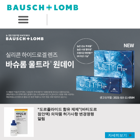
“도르졸라미드 함유 제제”(바티도르
점안액) 의약품 허가사항 변경명령
알림
자세히보기