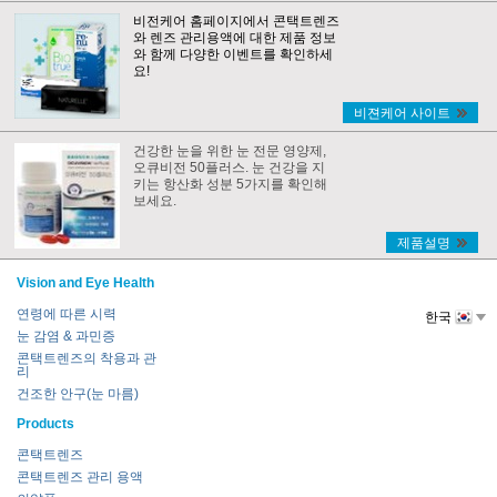
비전케어 홈페이지에서 콘택트렌즈
와 렌즈 관리용액에 대한 제품 정보
와 함께 다양한 이벤트를 확인하세
요!
비젼케어 사이트
건강한 눈을 위한 눈 전문 영양제,
오큐비전 50플러스. 눈 건강을 지
키는 항산화 성분 5가지를 확인해
보세요.
제품설명
Vision and Eye Health
연령에 따른 시력
한국
눈 감염 & 과민증
콘택트렌즈의 착용과 관
리
건조한 안구(눈 마름)
Products
콘택트렌즈
콘택트렌즈 관리 용액