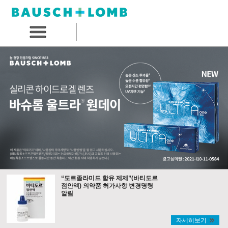
“도르졸라미드 함유 제제”(바티도르
점안액) 의약품 허가사항 변경명령
알림
자세히보기