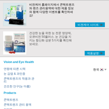
비전케어 홈페이지에서 콘택트렌즈
와 렌즈 관리용액에 대한 제품 정보
와 함께 다양한 이벤트를 확인하세
요!
비젼케어 사이트
건강한 눈을 위한 눈 전문 영양제,
오큐비전 50플러스. 눈 건강을 지
키는 항산화 성분 5가지를 확인해
보세요.
제품설명
Vision and Eye Health
연령에 따른 시력
한국
눈 감염 & 과민증
콘택트렌즈의 착용과 관
리
건조한 안구(눈 마름)
Products
콘택트렌즈
콘택트렌즈 관리 용액