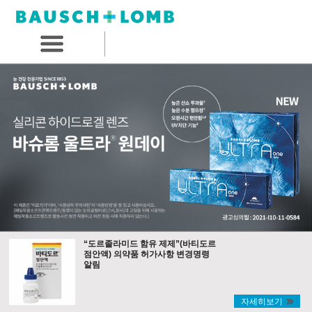
“도르졸라미드 함유 제제”(바티도르
점안액) 의약품 허가사항 변경명령
알림
자세히보기