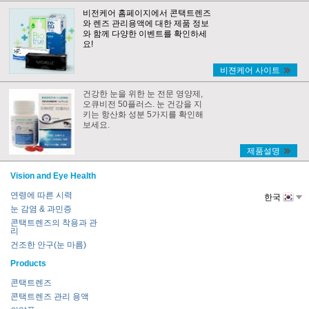
비전케어 홈페이지에서 콘택트렌즈
와 렌즈 관리용액에 대한 제품 정보
와 함께 다양한 이벤트를 확인하세
요!
비젼케어 사이트
건강한 눈을 위한 눈 전문 영양제,
오큐비전 50플러스. 눈 건강을 지
키는 항산화 성분 5가지를 확인해
보세요.
제품설명
Vision and Eye Health
연령에 따른 시력
한국
눈 감염 & 과민증
콘택트렌즈의 착용과 관
리
건조한 안구(눈 마름)
Products
콘택트렌즈
콘택트렌즈 관리 용액