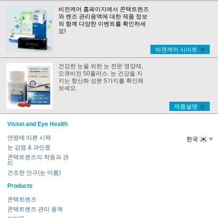
비전케어 홈페이지에서 콘택트렌즈
와 렌즈 관리용액에 대한 제품 정보
와 함께 다양한 이벤트를 확인하세
요!
비젼케어 사이트
건강한 눈을 위한 눈 전문 영양제,
오큐비전 50플러스. 눈 건강을 지
키는 항산화 성분 5가지를 확인해
보세요.
제품설명
Vision and Eye Health
연령에 따른 시력
한국
눈 감염 & 과민증
콘택트렌즈의 착용과 관
리
건조한 안구(눈 마름)
Products
콘택트렌즈
콘택트렌즈 관리 용액