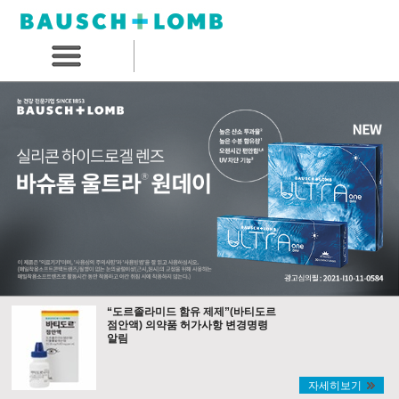
“도르졸라미드 함유 제제”(바티도르
점안액) 의약품 허가사항 변경명령
알림
자세히보기