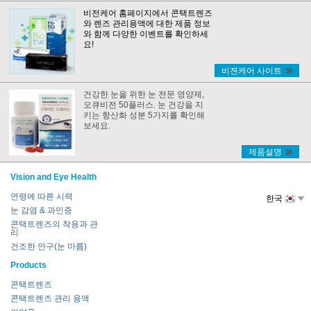
비전케어 홈페이지에서 콘택트렌즈
와 렌즈 관리용액에 대한 제품 정보
와 함께 다양한 이벤트를 확인하세
요!
비젼케어 사이트
건강한 눈을 위한 눈 전문 영양제,
오큐비전 50플러스. 눈 건강을 지
키는 항산화 성분 5가지를 확인해
보세요.
제품설명
Vision and Eye Health
연령에 따른 시력
한국
눈 감염 & 과민증
콘택트렌즈의 착용과 관
리
건조한 안구(눈 마름)
Products
콘택트렌즈
콘택트렌즈 관리 용액