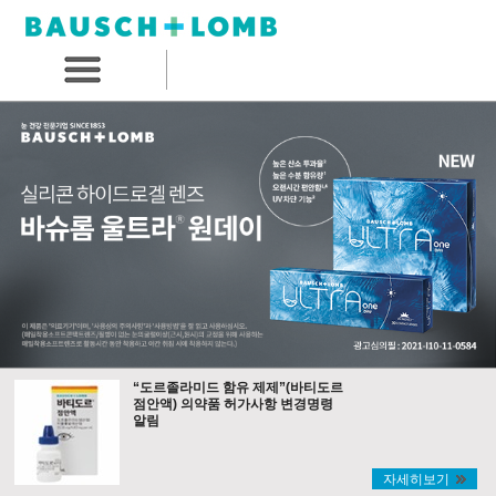
“도르졸라미드 함유 제제”(바티도르
점안액) 의약품 허가사항 변경명령
알림
자세히보기