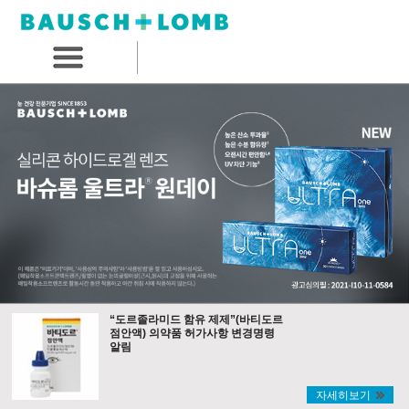
“도르졸라미드 함유 제제”(바티도르
점안액) 의약품 허가사항 변경명령
알림
자세히보기