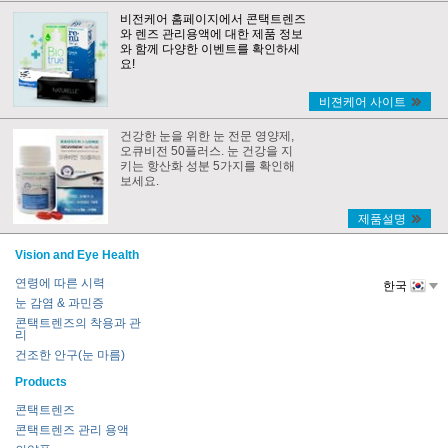
비전케어 홈페이지에서 콘택트렌즈
와 렌즈 관리용액에 대한 제품 정보
와 함께 다양한 이벤트를 확인하세
요!
비젼케어 사이트
건강한 눈을 위한 눈 전문 영양제,
오큐비전 50플러스. 눈 건강을 지
키는 항산화 성분 5가지를 확인해
보세요.
제품설명
Vision and Eye Health
연령에 따른 시력
한국
눈 감염 & 과민증
콘택트렌즈의 착용과 관
리
건조한 안구(눈 마름)
Products
콘택트렌즈
콘택트렌즈 관리 용액