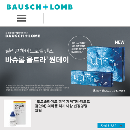
“도르졸라미드 함유 제제”(바티도르
점안액) 의약품 허가사항 변경명령
알림
자세히보기