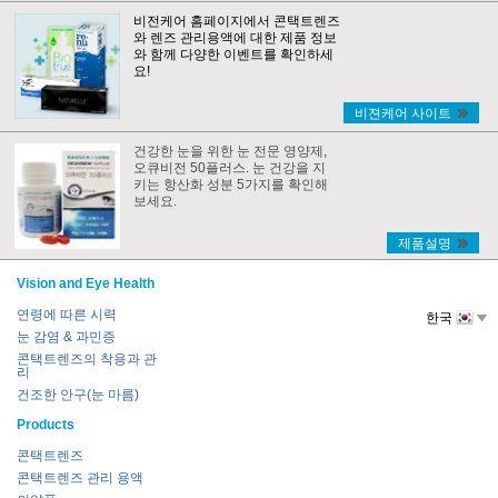
비전케어 홈페이지에서 콘택트렌즈
와 렌즈 관리용액에 대한 제품 정보
와 함께 다양한 이벤트를 확인하세
요!
비젼케어 사이트
건강한 눈을 위한 눈 전문 영양제,
오큐비전 50플러스. 눈 건강을 지
키는 항산화 성분 5가지를 확인해
보세요.
제품설명
Vision and Eye Health
연령에 따른 시력
한국
눈 감염 & 과민증
콘택트렌즈의 착용과 관
리
건조한 안구(눈 마름)
Products
콘택트렌즈
콘택트렌즈 관리 용액