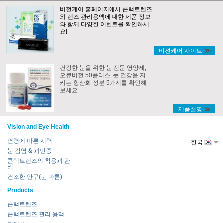
비전케어 홈페이지에서 콘택트렌즈
와 렌즈 관리용액에 대한 제품 정보
와 함께 다양한 이벤트를 확인하세
요!
비젼케어 사이트
건강한 눈을 위한 눈 전문 영양제,
오큐비전 50플러스. 눈 건강을 지
키는 항산화 성분 5가지를 확인해
보세요.
제품설명
Vision and Eye Health
연령에 따른 시력
한국
눈 감염 & 과민증
콘택트렌즈의 착용과 관
리
건조한 안구(눈 마름)
Products
콘택트렌즈
콘택트렌즈 관리 용액