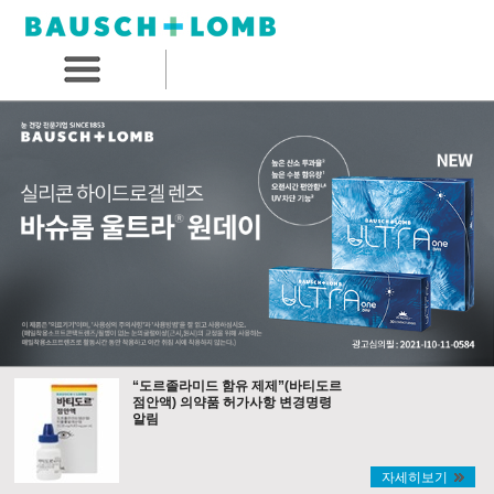
“도르졸라미드 함유 제제”(바티도르
점안액) 의약품 허가사항 변경명령
알림
자세히보기