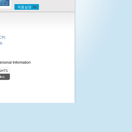
제품설명
P)
b
ersonal Information