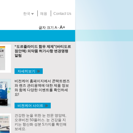
한국
채용
Contact Us
A+
글자 크기
A -
“도르졸라미드 함유 제제”(바티도르
점안액) 의약품 허가사항 변경명령
알림
자세히보기
비전케어 홈페이지에서 콘택트렌즈
와 렌즈 관리용액에 대한 제품 정보
와 함께 다양한 이벤트를 확인하세
요!
비젼케어 사이트
건강한 눈을 위한 눈 전문 영양제,
오큐비전 50플러스. 눈 건강을 지
키는 항산화 성분 5가지를 확인해
보세요.