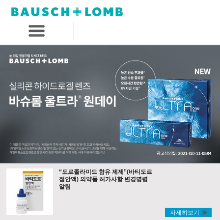
“도르졸라미드 함유 제제”(바티도르
점안액) 의약품 허가사항 변경명령
알림
자세히보기