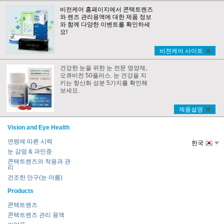
비전케어 홈페이지에서 콘택트렌즈
와 렌즈 관리용액에 대한 제품 정보
와 함께 다양한 이벤트를 확인하세
요!
비젼케어 사이트
건강한 눈을 위한 눈 전문 영양제,
오큐비전 50플러스. 눈 건강을 지
키는 항산화 성분 5가지를 확인해
보세요.
제품설명
Vision and Eye Health
연령에 따른 시력
한국
눈 감염 & 과민증
콘택트렌즈의 착용과 관
리
건조한 안구(눈 마름)
Products
콘택트렌즈
콘택트렌즈 관리 용액