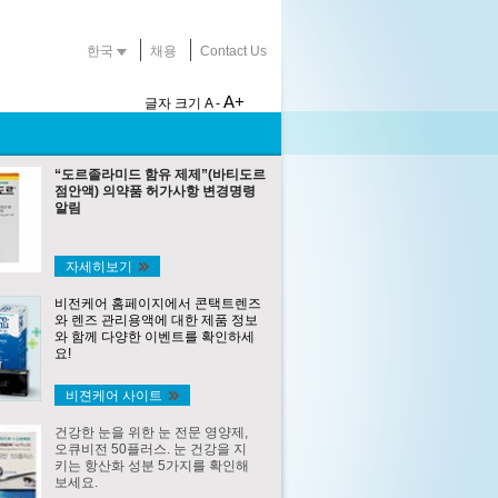
한국
채용
Contact Us
A+
글자 크기
A -
“도르졸라미드 함유 제제”(바티도르
점안액) 의약품 허가사항 변경명령
알림
자세히보기
비전케어 홈페이지에서 콘택트렌즈
와 렌즈 관리용액에 대한 제품 정보
와 함께 다양한 이벤트를 확인하세
요!
비젼케어 사이트
건강한 눈을 위한 눈 전문 영양제,
오큐비전 50플러스. 눈 건강을 지
키는 항산화 성분 5가지를 확인해
보세요.