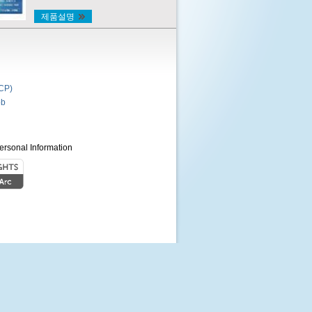
제품설명
P)
b
ersonal Information