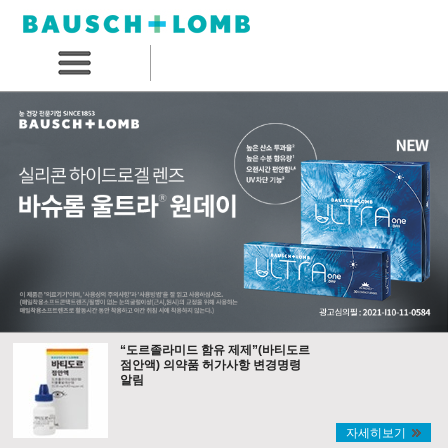
“도르졸라미드 함유 제제”(바티도르
점안액) 의약품 허가사항 변경명령
알림
자세히보기