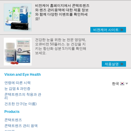
비전케어 홈페이지에서 콘택트렌즈
와 렌즈 관리용액에 대한 제품 정보
와 함께 다양한 이벤트를 확인하세
요!
비젼케어 사이트
건강한 눈을 위한 눈 전문 영양제,
오큐비전 50플러스. 눈 건강을 지
키는 항산화 성분 5가지를 확인해
보세요.
제품설명
Vision and Eye Health
연령에 따른 시력
한국
눈 감염 & 과민증
콘택트렌즈의 착용과 관
리
건조한 안구(눈 마름)
Products
콘택트렌즈
콘택트렌즈 관리 용액