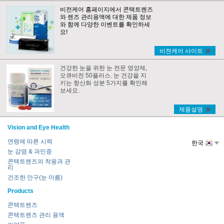
비전케어 홈페이지에서 콘택트렌즈
와 렌즈 관리용액에 대한 제품 정보
와 함께 다양한 이벤트를 확인하세
요!
비젼케어 사이트
건강한 눈을 위한 눈 전문 영양제,
오큐비전 50플러스. 눈 건강을 지
키는 항산화 성분 5가지를 확인해
보세요.
제품설명
Vision and Eye Health
연령에 따른 시력
한국
눈 감염 & 과민증
콘택트렌즈의 착용과 관
리
건조한 안구(눈 마름)
Products
콘택트렌즈
콘택트렌즈 관리 용액