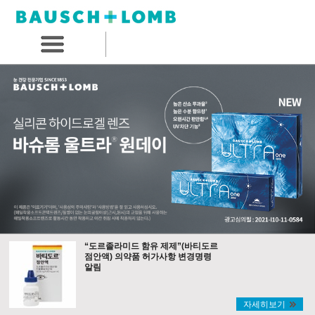
“도르졸라미드 함유 제제”(바티도르
점안액) 의약품 허가사항 변경명령
알림
자세히보기