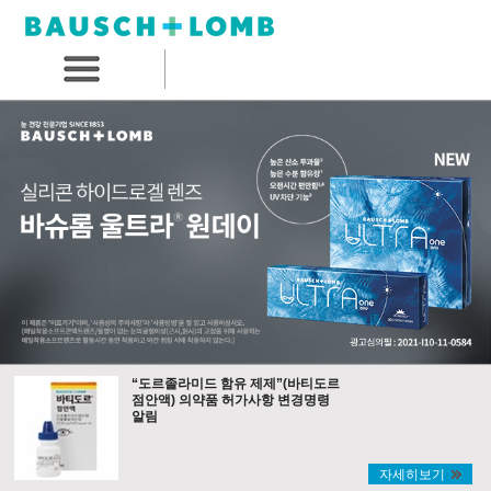
“도르졸라미드 함유 제제”(바티도르
점안액) 의약품 허가사항 변경명령
알림
자세히보기