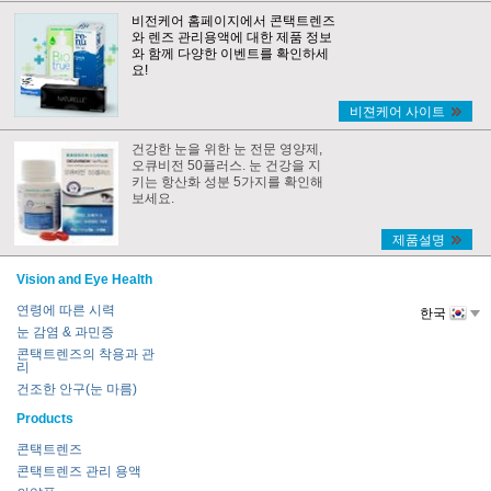
비전케어 홈페이지에서 콘택트렌즈
와 렌즈 관리용액에 대한 제품 정보
와 함께 다양한 이벤트를 확인하세
요!
비젼케어 사이트
건강한 눈을 위한 눈 전문 영양제,
오큐비전 50플러스. 눈 건강을 지
키는 항산화 성분 5가지를 확인해
보세요.
제품설명
Vision and Eye Health
연령에 따른 시력
한국
눈 감염 & 과민증
콘택트렌즈의 착용과 관
리
건조한 안구(눈 마름)
Products
콘택트렌즈
콘택트렌즈 관리 용액