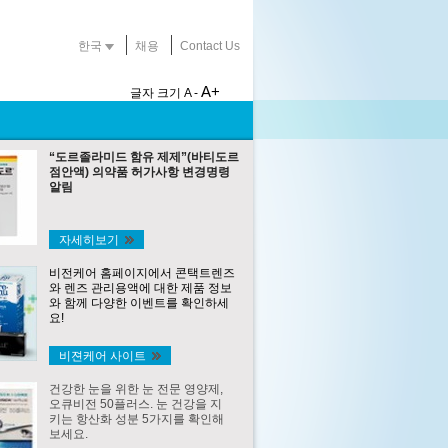
한국
채용
Contact Us
A+
글자 크기
A -
“도르졸라미드 함유 제제”(바티도르
점안액) 의약품 허가사항 변경명령
알림
자세히보기
비전케어 홈페이지에서 콘택트렌즈
와 렌즈 관리용액에 대한 제품 정보
와 함께 다양한 이벤트를 확인하세
요!
비젼케어 사이트
건강한 눈을 위한 눈 전문 영양제,
오큐비전 50플러스. 눈 건강을 지
키는 항산화 성분 5가지를 확인해
보세요.