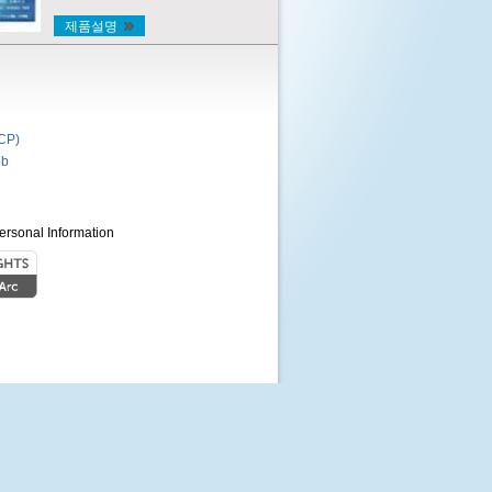
제품설명
P)
b
ersonal Information