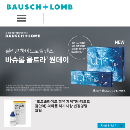
“도르졸라미드 함유 제제”(바티도르
점안액) 의약품 허가사항 변경명령
알림
자세히보기