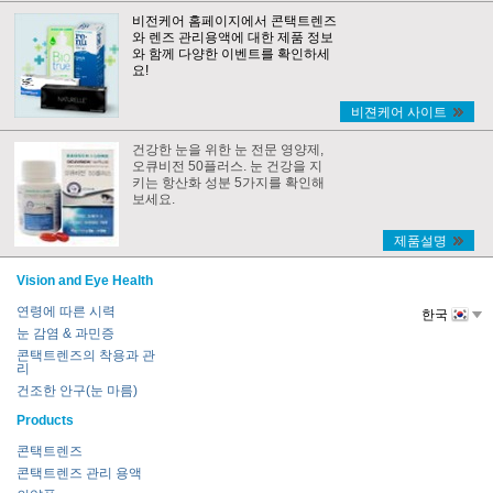
비전케어 홈페이지에서 콘택트렌즈
와 렌즈 관리용액에 대한 제품 정보
와 함께 다양한 이벤트를 확인하세
요!
비젼케어 사이트
건강한 눈을 위한 눈 전문 영양제,
오큐비전 50플러스. 눈 건강을 지
키는 항산화 성분 5가지를 확인해
보세요.
제품설명
Vision and Eye Health
연령에 따른 시력
한국
눈 감염 & 과민증
콘택트렌즈의 착용과 관
리
건조한 안구(눈 마름)
Products
콘택트렌즈
콘택트렌즈 관리 용액