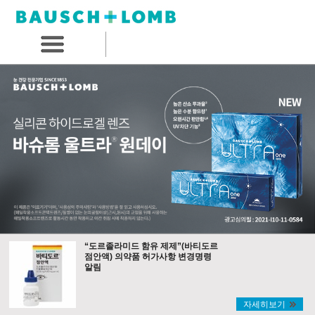
“도르졸라미드 함유 제제”(바티도르
점안액) 의약품 허가사항 변경명령
알림
자세히보기