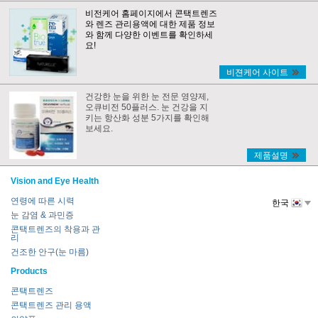
비전케어 홈페이지에서 콘택트렌즈
와 렌즈 관리용액에 대한 제품 정보
와 함께 다양한 이벤트를 확인하세
요!
비젼케어 사이트
건강한 눈을 위한 눈 전문 영양제,
오큐비전 50플러스. 눈 건강을 지
키는 항산화 성분 5가지를 확인해
보세요.
제품설명
Vision and Eye Health
연령에 따른 시력
한국
눈 감염 & 과민증
콘택트렌즈의 착용과 관
리
건조한 안구(눈 마름)
Products
콘택트렌즈
콘택트렌즈 관리 용액