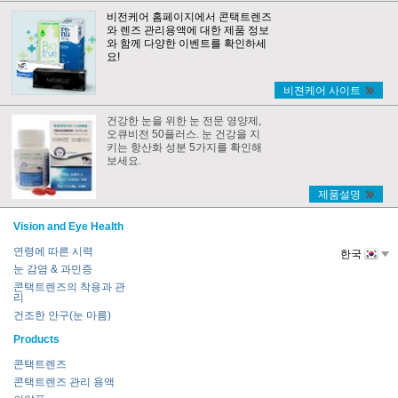
비전케어 홈페이지에서 콘택트렌즈
와 렌즈 관리용액에 대한 제품 정보
와 함께 다양한 이벤트를 확인하세
요!
비젼케어 사이트
건강한 눈을 위한 눈 전문 영양제,
오큐비전 50플러스. 눈 건강을 지
키는 항산화 성분 5가지를 확인해
보세요.
제품설명
Vision and Eye Health
연령에 따른 시력
한국
눈 감염 & 과민증
콘택트렌즈의 착용과 관
리
건조한 안구(눈 마름)
Products
콘택트렌즈
콘택트렌즈 관리 용액