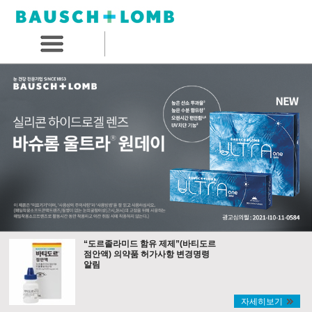
“도르졸라미드 함유 제제”(바티도르
점안액) 의약품 허가사항 변경명령
알림
자세히보기