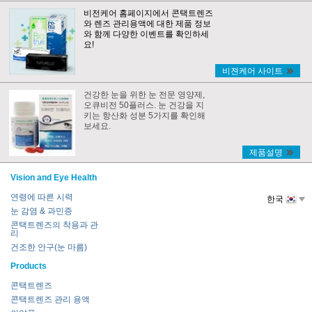
비전케어 홈페이지에서 콘택트렌즈
와 렌즈 관리용액에 대한 제품 정보
와 함께 다양한 이벤트를 확인하세
요!
비젼케어 사이트
건강한 눈을 위한 눈 전문 영양제,
오큐비전 50플러스. 눈 건강을 지
키는 항산화 성분 5가지를 확인해
보세요.
제품설명
Vision and Eye Health
연령에 따른 시력
한국
눈 감염 & 과민증
콘택트렌즈의 착용과 관
리
건조한 안구(눈 마름)
Products
콘택트렌즈
콘택트렌즈 관리 용액