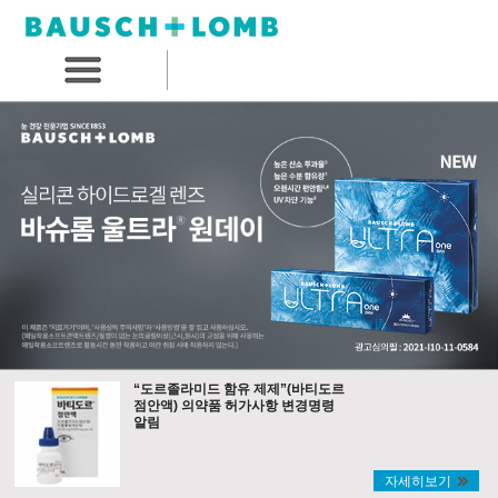
“도르졸라미드 함유 제제”(바티도르
점안액) 의약품 허가사항 변경명령
알림
자세히보기