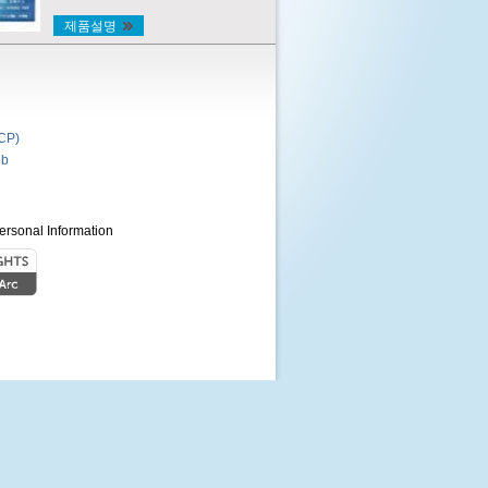
제품설명
P)
b
ersonal Information