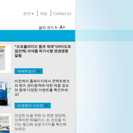
한국
채용
Contact Us
A+
글자 크기
A -
“도르졸라미드 함유 제제”(바티도르
점안액) 의약품 허가사항 변경명령
알림
자세히보기
비전케어 홈페이지에서 콘택트렌즈
와 렌즈 관리용액에 대한 제품 정보
와 함께 다양한 이벤트를 확인하세
요!
비젼케어 사이트
건강한 눈을 위한 눈 전문 영양제,
오큐비전 50플러스. 눈 건강을 지
키는 항산화 성분 5가지를 확인해
보세요.