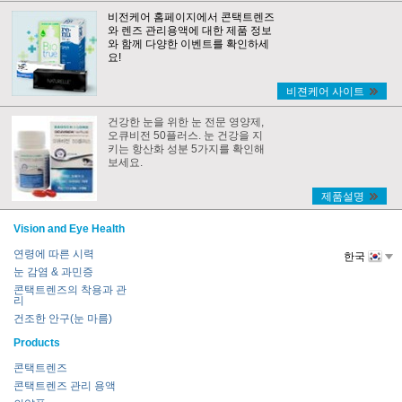
비전케어 홈페이지에서 콘택트렌즈
와 렌즈 관리용액에 대한 제품 정보
와 함께 다양한 이벤트를 확인하세
요!
비젼케어 사이트
건강한 눈을 위한 눈 전문 영양제,
오큐비전 50플러스. 눈 건강을 지
키는 항산화 성분 5가지를 확인해
보세요.
제품설명
Vision and Eye Health
연령에 따른 시력
한국
눈 감염 & 과민증
콘택트렌즈의 착용과 관
리
건조한 안구(눈 마름)
Products
콘택트렌즈
콘택트렌즈 관리 용액