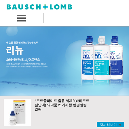
“도르졸라미드 함유 제제”(바티도르
점안액) 의약품 허가사항 변경명령
알림
자세히보기