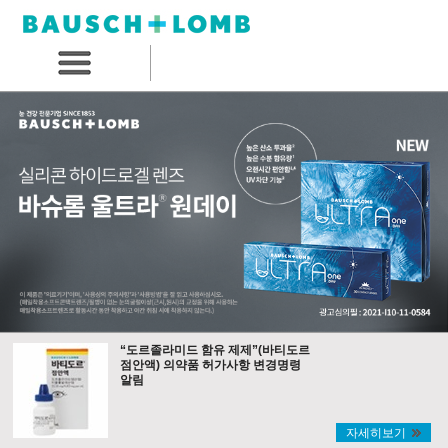
“도르졸라미드 함유 제제”(바티도르
점안액) 의약품 허가사항 변경명령
알림
자세히보기