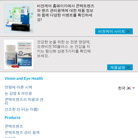
비전케어 홈페이지에서 콘택트렌즈
와 렌즈 관리용액에 대한 제품 정보
와 함께 다양한 이벤트를 확인하세
요!
비젼케어 사이트
건강한 눈을 위한 눈 전문 영양제,
오큐비전 50플러스. 눈 건강을 지
키는 항산화 성분 5가지를 확인해
보세요.
제품설명
Vision and Eye Health
연령에 따른 시력
한국
눈 감염 & 과민증
콘택트렌즈의 착용과 관
리
건조한 안구(눈 마름)
Products
콘택트렌즈
콘택트렌즈 관리 용액