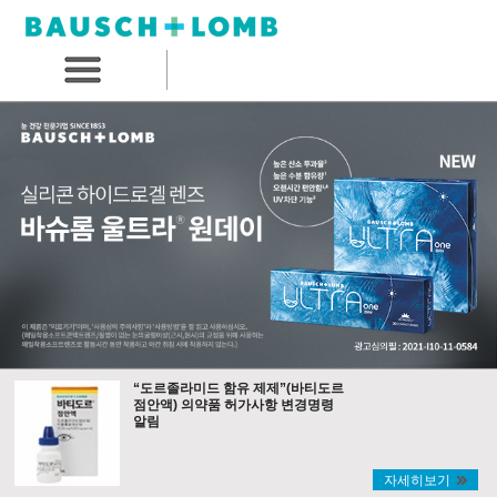
“도르졸라미드 함유 제제”(바티도르
점안액) 의약품 허가사항 변경명령
알림
자세히보기