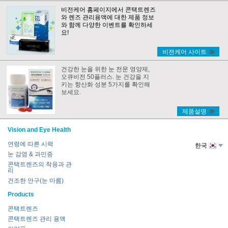
비전케어 홈페이지에서 콘택트렌즈
와 렌즈 관리용액에 대한 제품 정보
와 함께 다양한 이벤트를 확인하세
요!
비젼케어 사이트
건강한 눈을 위한 눈 전문 영양제,
오큐비전 50플러스. 눈 건강을 지
키는 항산화 성분 5가지를 확인해
보세요.
제품설명
Vision and Eye Health
연령에 따른 시력
한국
눈 감염 & 과민증
콘택트렌즈의 착용과 관
리
건조한 안구(눈 마름)
Products
콘택트렌즈
콘택트렌즈 관리 용액