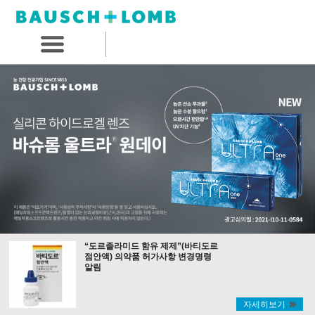
“도르졸라미드 함유 제제”(바티도르
점안액) 의약품 허가사항 변경명령
알림
자세히보기