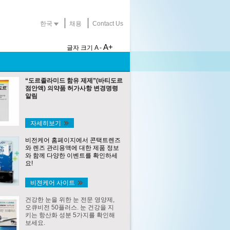
한국
채용
Contact Us
A+
글자 크기
A -
“도르졸라미드 함유 제제”(바티도르
점안액) 의약품 허가사항 변경명령
알림
자세히보기
비전케어 홈페이지에서 콘택트렌즈
와 렌즈 관리용액에 대한 제품 정보
와 함께 다양한 이벤트를 확인하세
요!
비젼케어 사이트
건강한 눈을 위한 눈 전문 영양제,
오큐비전 50플러스. 눈 건강을 지
키는 항산화 성분 5가지를 확인해
보세요.