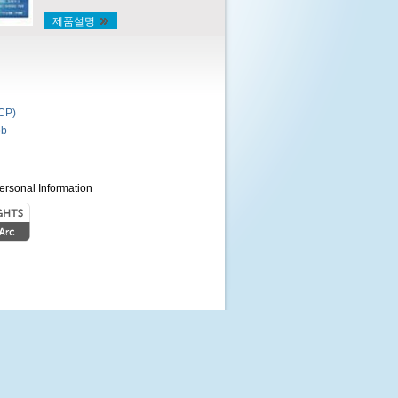
제품설명
P)
b
ersonal Information