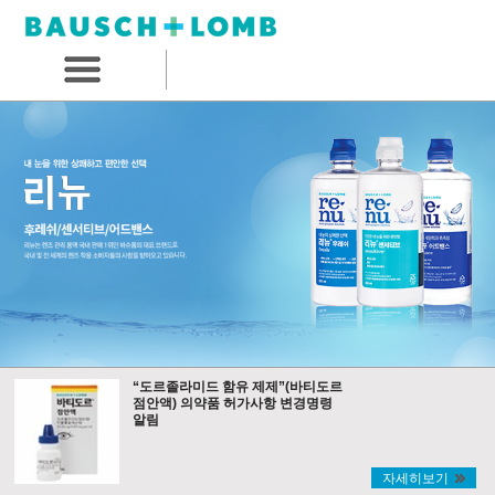
“도르졸라미드 함유 제제”(바티도르
점안액) 의약품 허가사항 변경명령
알림
자세히보기