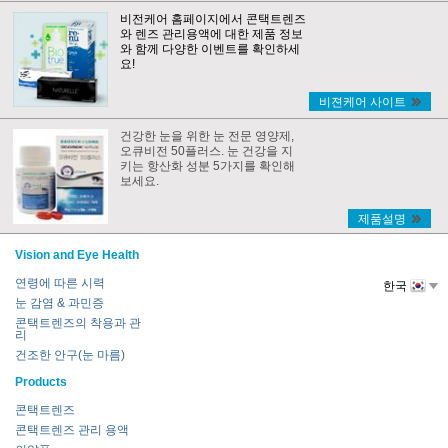
비전케어 홈페이지에서 콘택트렌즈
와 렌즈 관리용액에 대한 제품 정보
와 함께 다양한 이벤트를 확인하세
요!
비젼케어 사이트
건강한 눈을 위한 눈 전문 영양제,
오큐비전 50플러스. 눈 건강을 지
키는 항산화 성분 5가지를 확인해
보세요.
제품설명
Vision and Eye Health
연령에 따른 시력
한국
눈 감염 & 과민증
콘택트렌즈의 착용과 관
리
건조한 안구(눈 마름)
Products
콘택트렌즈
콘택트렌즈 관리 용액