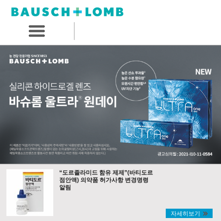
“도르졸라미드 함유 제제”(바티도르
점안액) 의약품 허가사항 변경명령
알림
자세히보기