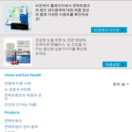
비전케어 홈페이지에서 콘택트렌즈
와 렌즈 관리용액에 대한 제품 정보
와 함께 다양한 이벤트를 확인하세
요!
비젼케어 사이트
건강한 눈을 위한 눈 전문 영양제,
오큐비전 50플러스. 눈 건강을 지
키는 항산화 성분 5가지를 확인해
보세요.
제품설명
Vision and Eye Health
연령에 따른 시력
한국
눈 감염 & 과민증
콘택트렌즈의 착용과 관
리
건조한 안구(눈 마름)
Products
콘택트렌즈
콘택트렌즈 관리 용액