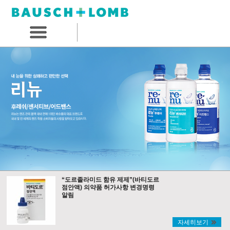
“도르졸라미드 함유 제제”(바티도르
점안액) 의약품 허가사항 변경명령
알림
자세히보기