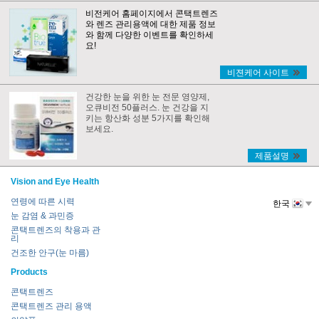
비전케어 홈페이지에서 콘택트렌즈
와 렌즈 관리용액에 대한 제품 정보
와 함께 다양한 이벤트를 확인하세
요!
비젼케어 사이트
건강한 눈을 위한 눈 전문 영양제,
오큐비전 50플러스. 눈 건강을 지
키는 항산화 성분 5가지를 확인해
보세요.
제품설명
Vision and Eye Health
연령에 따른 시력
한국
눈 감염 & 과민증
콘택트렌즈의 착용과 관
리
건조한 안구(눈 마름)
Products
콘택트렌즈
콘택트렌즈 관리 용액