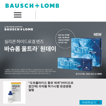
“도르졸라미드 함유 제제”(바티도르
점안액) 의약품 허가사항 변경명령
알림
자세히보기