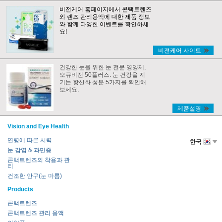
비전케어 홈페이지에서 콘택트렌즈
와 렌즈 관리용액에 대한 제품 정보
와 함께 다양한 이벤트를 확인하세
요!
비젼케어 사이트
건강한 눈을 위한 눈 전문 영양제,
오큐비전 50플러스. 눈 건강을 지
키는 항산화 성분 5가지를 확인해
보세요.
제품설명
Vision and Eye Health
연령에 따른 시력
한국
눈 감염 & 과민증
콘택트렌즈의 착용과 관
리
건조한 안구(눈 마름)
Products
콘택트렌즈
콘택트렌즈 관리 용액